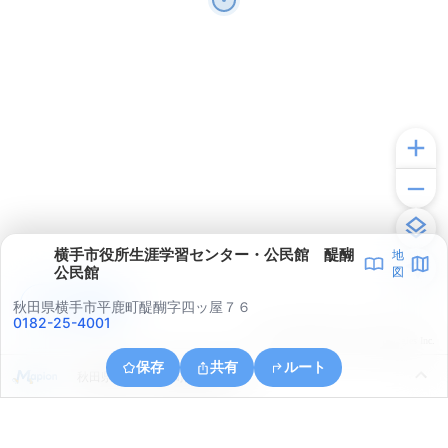
横手市役所生涯学習センター・公民館 醍醐
地
公民館
図
アプリで見る
秋田県横手市平鹿町醍醐字四ッ屋７６
0182-25-4001
© ONE COMPATH © GeoTechnologies Inc.
保存
共有
ルート
秋田県横手市平鹿町醍醐字町尻