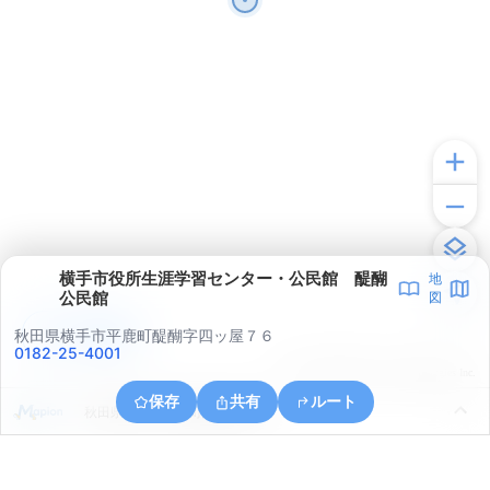
横手市役所生涯学習センター・公民館 醍醐
地
公民館
図
アプリで見る
秋田県横手市平鹿町醍醐字四ッ屋７６
0182-25-4001
© ONE COMPATH © GeoTechnologies Inc.
保存
共有
ルート
秋田県横手市平鹿町醍醐字町尻