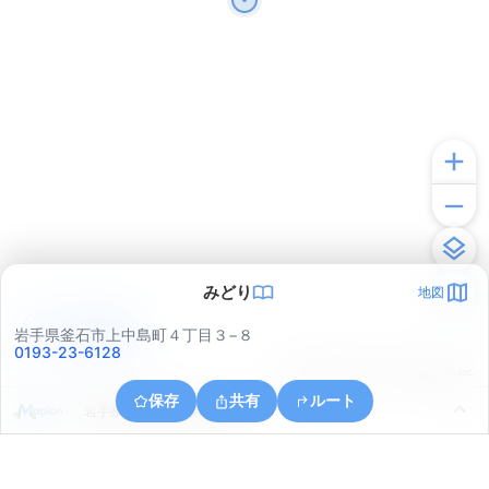
みどり
地図
アプリで見る
岩手県釜石市上中島町４丁目３−８
0193-23-6128
© ONE COMPATH © GeoTechnologies Inc.
保存
共有
ルート
岩手県釜石市平田第２地割