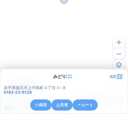
みどり
地図
アプリで見る
岩手県釜石市上中島町４丁目３−８
0193-23-6128
© ONE COMPATH © GeoTechnologies Inc.
保存
共有
ルート
岩手県釜石市平田第２地割