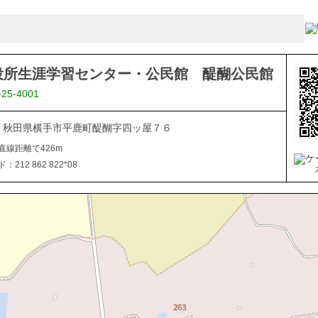
役所生涯学習センター・公民館 醍醐公民館
-25-4001
102 秋田県横手市平鹿町醍醐字四ッ屋７６
直線距離で426m
212 862 822*08