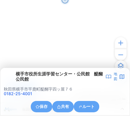
横手市役所生涯学習センター・公民館 醍醐
地
公民館
図
アプリで見る
秋田県横手市平鹿町醍醐字四ッ屋７６
0182-25-4001
© ONE COMPATH © GeoTechnologies Inc.
保存
共有
ルート
秋田県横手市平鹿町醍醐字妻ノ神