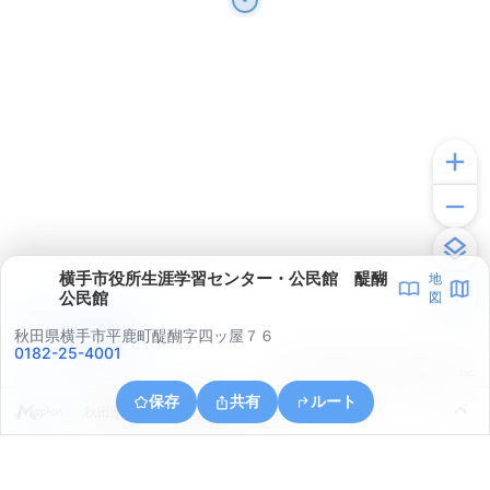
横手市役所生涯学習センター・公民館 醍醐
地
公民館
図
アプリで見る
秋田県横手市平鹿町醍醐字四ッ屋７６
0182-25-4001
© ONE COMPATH © GeoTechnologies Inc.
保存
共有
ルート
秋田県横手市平鹿町醍醐字妻ノ神