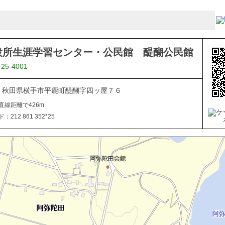
役所生涯学習センター・公民館 醍醐公民館
-25-4001
102 秋田県横手市平鹿町醍醐字四ッ屋７６
直線距離で426m
212 861 352*25