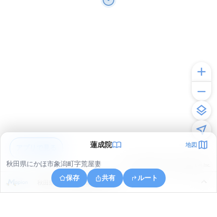
蓮成院
地図
アプリで見る
秋田県にかほ市象潟町字荒屋妻
© ONE COMPATH © GeoTechnologies Inc.
保存
共有
ルート
秋田県にかほ市象潟町字冠石下