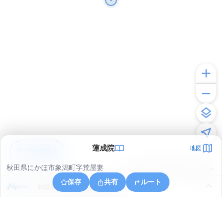
蓮成院
地図
アプリで見る
秋田県にかほ市象潟町字荒屋妻
© ONE COMPATH © GeoTechnologies Inc.
保存
共有
ルート
秋田県にかほ市象潟町字武道島