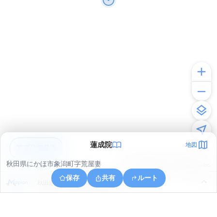
蓮成院
地図
アプリで見る
秋田県にかほ市象潟町字荒屋妻
© ONE COMPATH © GeoTechnologies Inc.
保存
共有
ルート
秋田県にかほ市象潟町字武道島