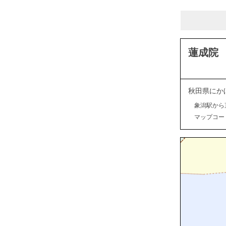
蓮成院
秋田県にか
象潟駅から
マップコード：