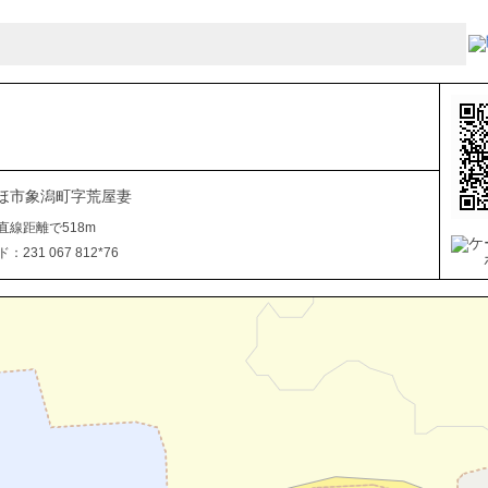
ほ市象潟町字荒屋妻
直線距離で518m
231 067 812*76