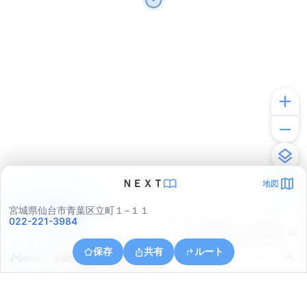
ＮＥＸＴ
地図
アプリで見る
宮城県仙台市青葉区立町１−１１
022-221-3984
© ONE COMPATH © GeoTechnologies Inc.
保存
共有
ルート
宮城県仙台市青葉区新坂町１８