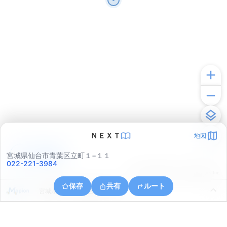
ＮＥＸＴ
地図
アプリで見る
宮城県仙台市青葉区立町１−１１
022-221-3984
© ONE COMPATH © GeoTechnologies Inc.
保存
共有
ルート
宮城県仙台市青葉区新坂町１８