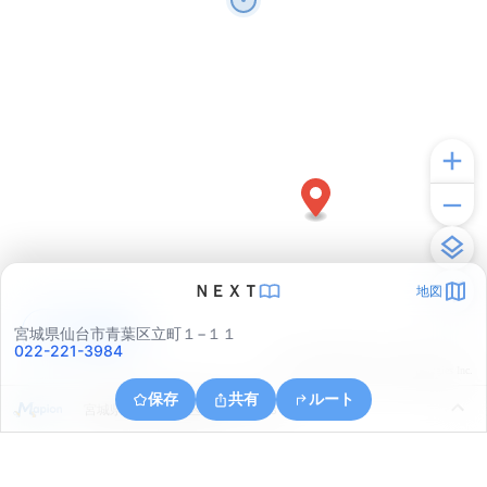
ＮＥＸＴ
地図
アプリで見る
宮城県仙台市青葉区立町１−１１
022-221-3984
© ONE COMPATH © GeoTechnologies Inc.
保存
共有
ルート
宮城県仙台市青葉区柏木１丁目８