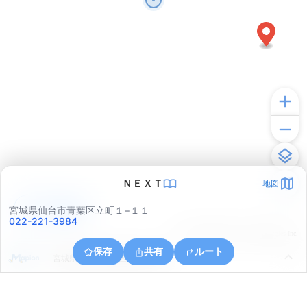
ＮＥＸＴ
地図
アプリで見る
宮城県仙台市青葉区立町１−１１
022-221-3984
© ONE COMPATH © GeoTechnologies Inc.
保存
共有
ルート
宮城県仙台市青葉区荒巻三居沢