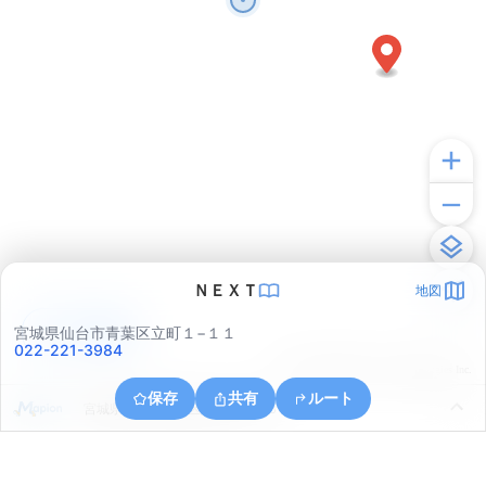
ＮＥＸＴ
地図
アプリで見る
宮城県仙台市青葉区立町１−１１
022-221-3984
© ONE COMPATH © GeoTechnologies Inc.
保存
共有
ルート
宮城県仙台市青葉区八幡４丁目６