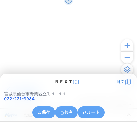
ＮＥＸＴ
地図
アプリで見る
宮城県仙台市青葉区立町１−１１
022-221-3984
© ONE COMPATH © GeoTechnologies Inc.
保存
共有
ルート
宮城県仙台市青葉区角五郎２丁目１