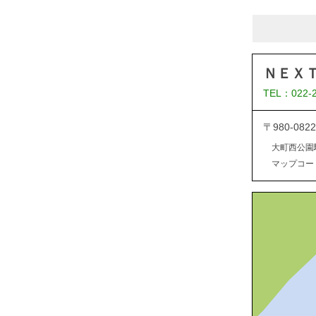
ＮＥＸ
TEL：022-
〒980-0
大町西公園
マップコード：