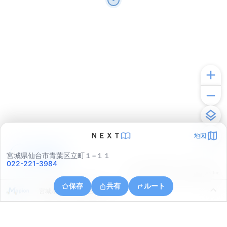
ＮＥＸＴ
地図
アプリで見る
宮城県仙台市青葉区立町１−１１
022-221-3984
© ONE COMPATH © GeoTechnologies Inc.
保存
共有
ルート
宮城県仙台市青葉区川内