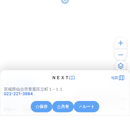
ＮＥＸＴ
地図
アプリで見る
宮城県仙台市青葉区立町１−１１
022-221-3984
© ONE COMPATH © GeoTechnologies Inc.
保存
共有
ルート
宮城県仙台市青葉区片平２丁目１