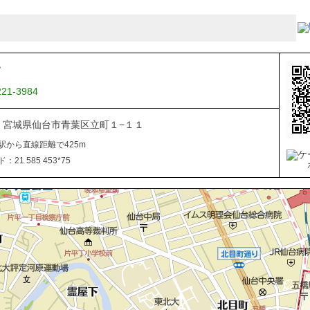
Ｔ
221-3984
822 宮城県仙台市青葉区立町１−１１
駅から直線距離で425m
21 585 453*75