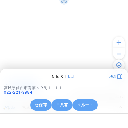
ＮＥＸＴ
地図
アプリで見る
宮城県仙台市青葉区立町１−１１
022-221-3984
© ONE COMPATH © GeoTechnologies Inc.
保存
共有
ルート
宮城県仙台市太白区向山１丁目１