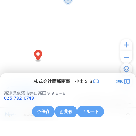
株式会社岡部商事 小出ＳＳ
地図
アプリで見る
新潟県魚沼市井口新田９９５−６
025-792-0749
© ONE COMPATH © GeoTechnologies Inc.
保存
共有
ルート
新潟県魚沼市今泉