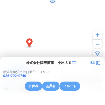
株式会社岡部商事 小出ＳＳ
地図
アプリで見る
新潟県魚沼市井口新田９９５−６
025-792-0749
© ONE COMPATH © GeoTechnologies Inc.
保存
共有
ルート
新潟県魚沼市今泉