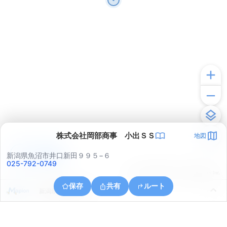
株式会社岡部商事 小出ＳＳ
地図
アプリで見る
新潟県魚沼市井口新田９９５−６
025-792-0749
© ONE COMPATH © GeoTechnologies Inc.
保存
共有
ルート
新潟県魚沼市中島