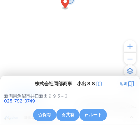
株式会社岡部商事 小出ＳＳ
地図
アプリで見る
新潟県魚沼市井口新田９９５−６
025-792-0749
© ONE COMPATH © GeoTechnologies Inc.
保存
共有
ルート
新潟県魚沼市一日市