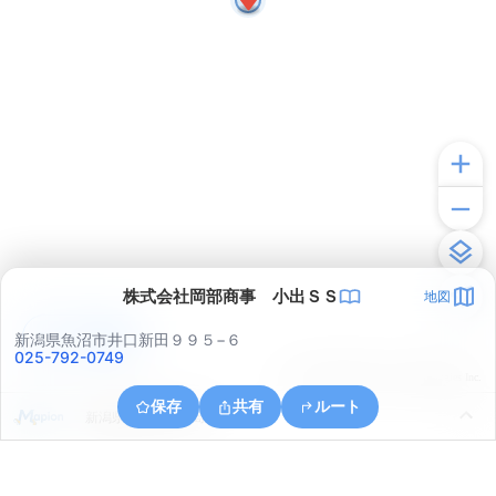
株式会社岡部商事 小出ＳＳ
地図
アプリで見る
新潟県魚沼市井口新田９９５−６
025-792-0749
© ONE COMPATH © GeoTechnologies Inc.
保存
共有
ルート
新潟県魚沼市小出島