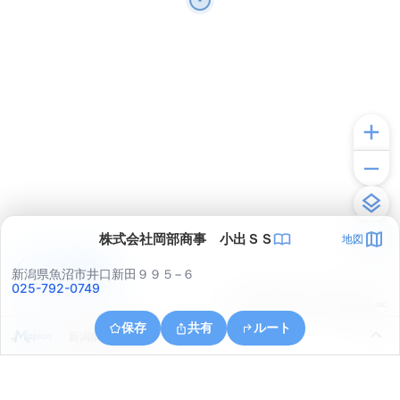
株式会社岡部商事 小出ＳＳ
地図
アプリで見る
新潟県魚沼市井口新田９９５−６
025-792-0749
© ONE COMPATH © GeoTechnologies Inc.
保存
共有
ルート
新潟県魚沼市大石