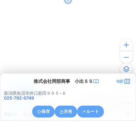
株式会社岡部商事 小出ＳＳ
地図
アプリで見る
新潟県魚沼市井口新田９９５−６
025-792-0749
© ONE COMPATH © GeoTechnologies Inc.
保存
共有
ルート
新潟県魚沼市大石