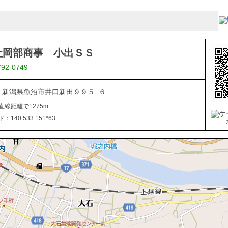
社岡部商事 小出ＳＳ
792-0749
076 新潟県魚沼市井口新田９９５−６
直線距離で1275m
140 533 151*63