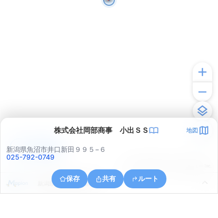
株式会社岡部商事 小出ＳＳ
地図
アプリで見る
新潟県魚沼市井口新田９９５−６
025-792-0749
© ONE COMPATH © GeoTechnologies Inc.
保存
共有
ルート
新潟県魚沼市井口新田