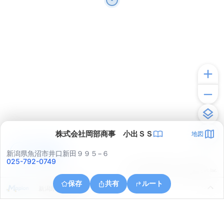
株式会社岡部商事 小出ＳＳ
地図
アプリで見る
新潟県魚沼市井口新田９９５−６
025-792-0749
© ONE COMPATH © GeoTechnologies Inc.
保存
共有
ルート
新潟県魚沼市大石