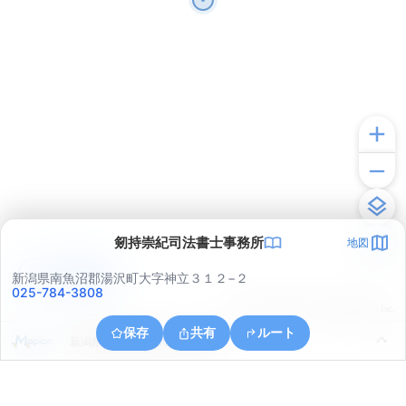
剱持崇紀司法書士事務所
地図
アプリで見る
新潟県南魚沼郡湯沢町大字神立３１２−２
025-784-3808
© ONE COMPATH © GeoTechnologies Inc.
保存
共有
ルート
新潟県南魚沼郡湯沢町大字湯沢