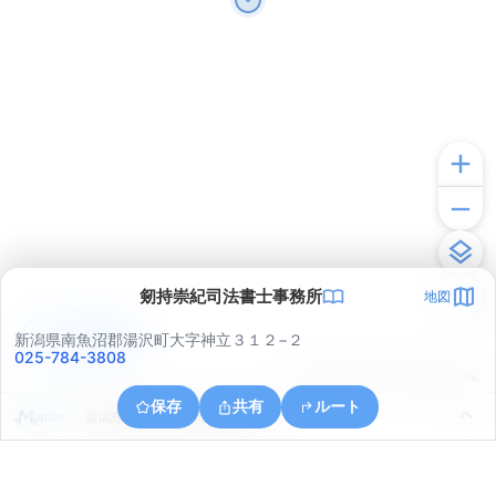
剱持崇紀司法書士事務所
地図
アプリで見る
新潟県南魚沼郡湯沢町大字神立３１２−２
025-784-3808
© ONE COMPATH © GeoTechnologies Inc.
保存
共有
ルート
新潟県南魚沼郡湯沢町大字湯沢