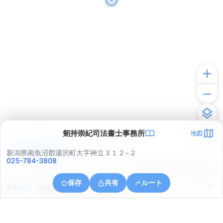
剱持崇紀司法書士事務所
地図
アプリで見る
新潟県南魚沼郡湯沢町大字神立３１２−２
025-784-3808
© ONE COMPATH © GeoTechnologies Inc.
保存
共有
ルート
新潟県南魚沼郡湯沢町大字湯沢