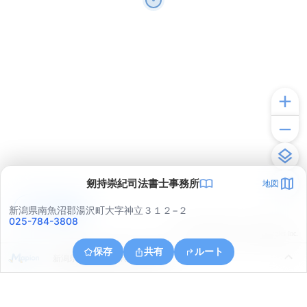
剱持崇紀司法書士事務所
地図
アプリで見る
新潟県南魚沼郡湯沢町大字神立３１２−２
025-784-3808
© ONE COMPATH © GeoTechnologies Inc.
保存
共有
ルート
新潟県南魚沼郡湯沢町大字湯沢