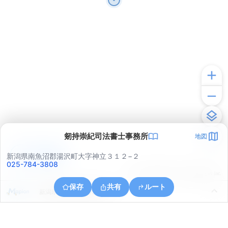
剱持崇紀司法書士事務所
地図
アプリで見る
新潟県南魚沼郡湯沢町大字神立３１２−２
025-784-3808
© ONE COMPATH © GeoTechnologies Inc.
保存
共有
ルート
新潟県南魚沼郡湯沢町神立