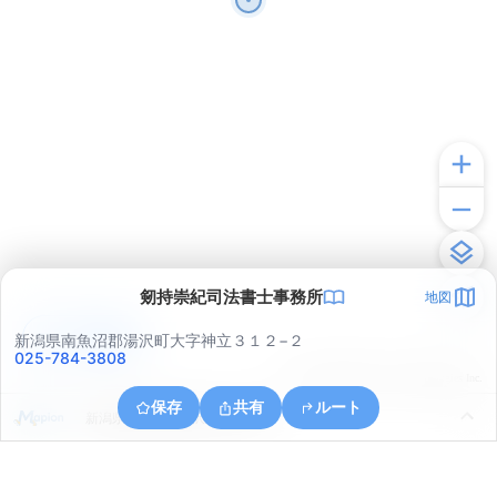
剱持崇紀司法書士事務所
地図
アプリで見る
新潟県南魚沼郡湯沢町大字神立３１２−２
025-784-3808
© ONE COMPATH © GeoTechnologies Inc.
保存
共有
ルート
新潟県南魚沼郡湯沢町大字神立