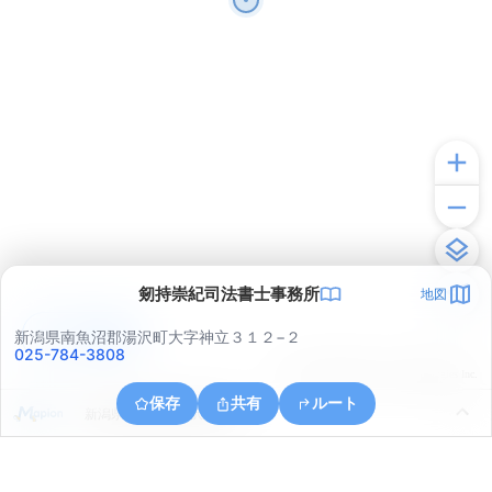
剱持崇紀司法書士事務所
地図
アプリで見る
新潟県南魚沼郡湯沢町大字神立３１２−２
025-784-3808
© ONE COMPATH © GeoTechnologies Inc.
保存
共有
ルート
新潟県南魚沼郡湯沢町神立