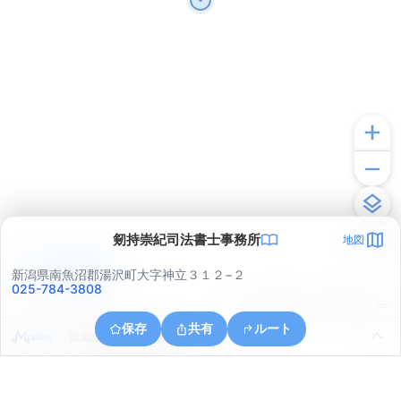
剱持崇紀司法書士事務所
地図
アプリで見る
新潟県南魚沼郡湯沢町大字神立３１２−２
025-784-3808
© ONE COMPATH © GeoTechnologies Inc.
保存
共有
ルート
新潟県南魚沼郡湯沢町神立