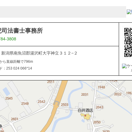
紀司法書士事務所
784-3808
102 新潟県南魚沼郡湯沢町大字神立３１２−２
から直線距離で796m
253 024 066*14