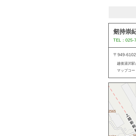
剱持崇
TEL：025-
〒949-6
越後湯沢駅
マップコード：