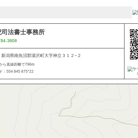
紀司法書士事務所
784-3808
102 新潟県南魚沼郡湯沢町大字神立３１２−２
から直線距離で796m
554 845 875*22