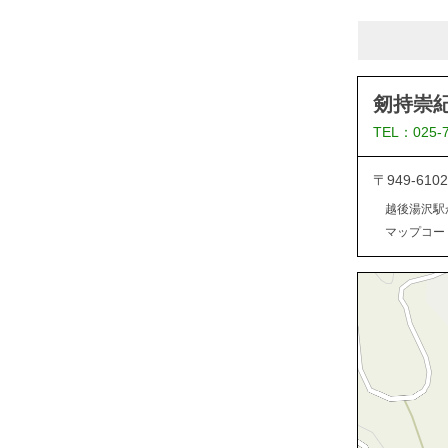
剱持崇
TEL：025-
〒949-6
越後湯沢駅
マップコード：