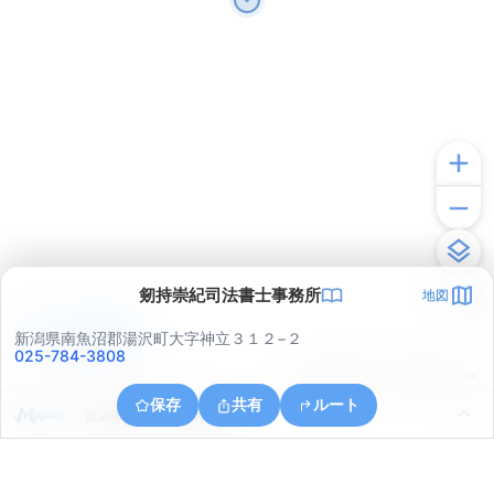
剱持崇紀司法書士事務所
地図
アプリで見る
新潟県南魚沼郡湯沢町大字神立３１２−２
025-784-3808
© ONE COMPATH © GeoTechnologies Inc.
保存
共有
ルート
新潟県南魚沼郡湯沢町神立