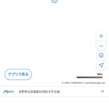
アプリで見る
50
m
© ONE COMPATH © GeoTechnologies Inc.
長野県北安曇郡白馬村大字北城