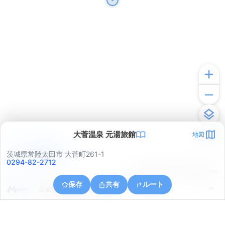
大菅温泉 元湯旅館
地図
アプリで見る
茨城県常陸太田市 大菅町261-1
0294-82-2712
© ONE COMPATH © GeoTechnologies Inc.
保存
共有
ルート
茨城県日立市十王町黒坂