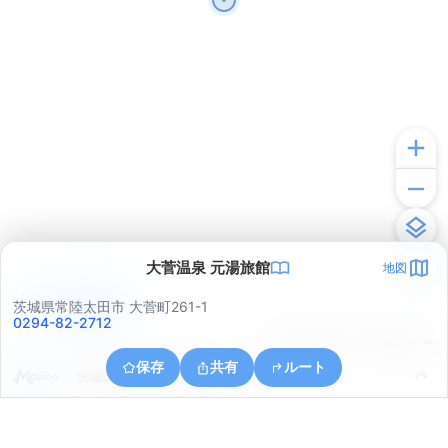
大菅温泉 元湯旅館
地図
アプリで見る
茨城県常陸太田市 大菅町261-1
0294-82-2712
© ONE COMPATH © GeoTechnologies Inc.
保存
共有
ルート
茨城県日立市十王町黒坂