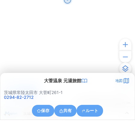
大菅温泉 元湯旅館
地図
アプリで見る
茨城県常陸太田市 大菅町261-1
0294-82-2712
© ONE COMPATH © GeoTechnologies Inc.
保存
共有
ルート
茨城県日立市十王町黒坂