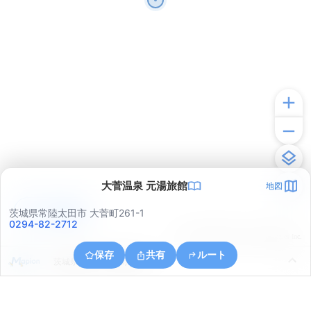
大菅温泉 元湯旅館
地図
アプリで見る
茨城県常陸太田市 大菅町261-1
0294-82-2712
© ONE COMPATH © GeoTechnologies Inc.
保存
共有
ルート
茨城県日立市十王町黒坂