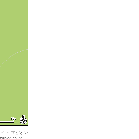
イト マピオン
mapion.co.jp/